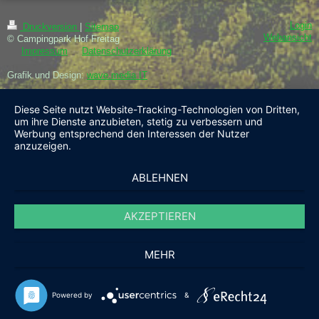
Login
Druckversion
|
Sitemap
Webansicht
© Campingpark Hof Freitag
Impressum
Datenschutzerklärung
Grafik und Design:
wave.media IT
Diese Seite nutzt Website-Tracking-Technologien von Dritten,
um ihre Dienste anzubieten, stetig zu verbessern und
Werbung entsprechend den Interessen der Nutzer
anzuzeigen.
ABLEHNEN
AKZEPTIEREN
MEHR
Powered by
&
Anrufen
E-Mail
Anfahrt