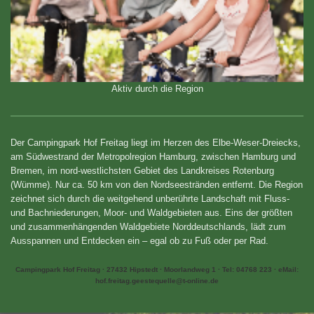
Aktiv durch die Region
Der Campingpark Hof Freitag liegt im Herzen des Elbe-Weser-Dreiecks,
am Südwestrand der Metropolregion Hamburg, zwischen Hamburg und
Bremen, im nord-westlichsten Gebiet des Landkreises Rotenburg
(Wümme). Nur ca. 50 km von den Nordseestränden entfernt. Die Region
zeichnet sich durch die weitgehend unberührte Landschaft mit Fluss-
und Bachniederungen, Moor- und Waldgebieten aus. Eins der größten
und zusammenhängenden Waldgebiete Norddeutschlands, lädt zum
Ausspannen und Entdecken ein – egal ob zu Fuß oder per Rad.
Campingpark Hof Freitag · 27432 Hipstedt · Moorlandweg 1 · Tel: 04768 223 · eMail:
hof.freitag.geestequelle@t-online.de