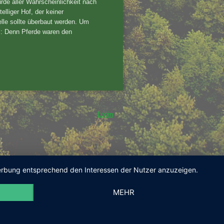
de aller Wahrscheinlichkeit nach
telliger Hof, der keiner
lle sollte überbaut werden. Um
ll: Denn Pferde waren den
Login
 Werbung entsprechend den Interessen der Nutzer anzuzeigen.
MEHR