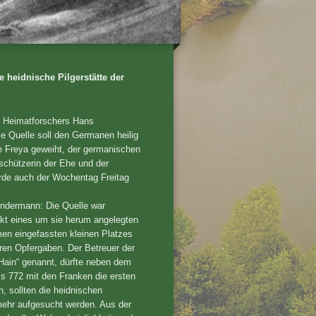
ne heidnische Pilgerstätte der
s Heimatforschers Hans
e Quelle soll den Germanen heilig
 Freya geweiht, der germanischen
schützerin der Ehe und der
rde auch der Wochentag Freitag
indermann: Die Quelle war
nkt eines um sie herum angelegten
en eingefassten kleinen Platzes
ren Opfergaben. Der Betreuer der
„Hain“ genannt, dürfte neben dem
s 772 mit den Franken die ersten
, sollten die heidnischen
mehr aufgesucht werden. Aus der