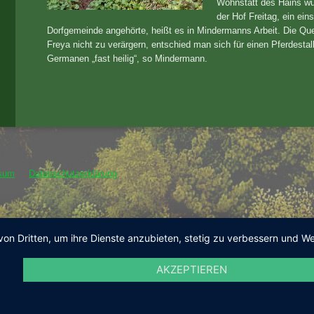
Wohnstatt des Hains wur
der Hof Freitag, ein eins
Dorfgemeinde angehörte, heißt es in Mindermanns Arbeit. Die Que
Freya nicht zu verärgern, entschied man sich für einen Pferdesta
Germanen „fast heilig“, so Mindermann.
sum
Datenschutzerklärung
von Dritten, um ihre Dienste anzubieten, stetig zu verbessern und
AKZEPTIEREN