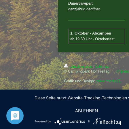
Dauercamper:
ganzjährig geöffnet
1. Oktober - Abcampen
ab 19:30 Uhr - Oktoberfest
Druckversion
|
Sitemap
© Campingpark Hof Freitag
Impres
Grafik und Design:
wave.media IT
Diese Seite nutzt Website-Tracking-Technologien 
ABLEHNEN
Powered by
&