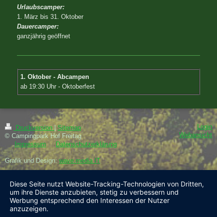
Urlaubscamper:
1. März bis 31. Oktober
Dauercamper:
ganzjährig geöffnet
1. Oktober - Abcampen
ab 19:30 Uhr - Oktoberfest
Login
Druckversion
|
Sitemap
Webansicht
© Campingpark Hof Freitag
Impressum
Datenschutzerklärung
Grafik und Design:
wave.media IT
Diese Seite nutzt Website-Tracking-Technologien von Dritten,
um ihre Dienste anzubieten, stetig zu verbessern und
Werbung entsprechend den Interessen der Nutzer
anzuzeigen.