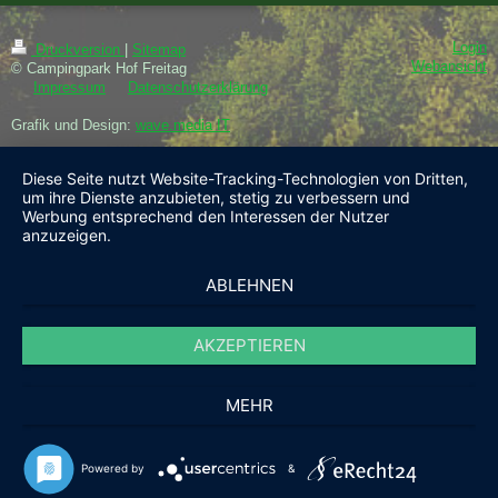
Login
Druckversion
|
Sitemap
Webansicht
© Campingpark Hof Freitag
Impressum
Datenschutzerklärung
Grafik und Design:
wave.media IT
Diese Seite nutzt Website-Tracking-Technologien von Dritten,
um ihre Dienste anzubieten, stetig zu verbessern und
Werbung entsprechend den Interessen der Nutzer
anzuzeigen.
ABLEHNEN
AKZEPTIEREN
MEHR
Powered by
&